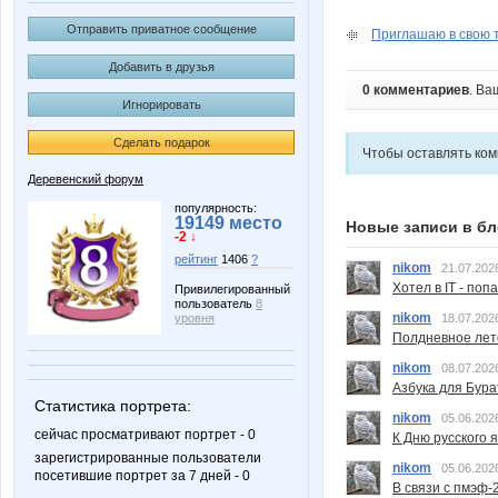
Отправить приватное сообщение
Приглашаю в свою т
Добавить в друзья
0 комментариев
. Ва
Игнорировать
Сделать подарок
Чтобы оставлять ко
Деревенский форум
популярность:
19149 место
Новые записи в бл
-2 ↓
рейтинг
1406
?
nikom
21.07.202
Хотел в IT - поп
Привилегированный
пользователь
8
nikom
18.07.202
уровня
Полдневное лет
nikom
08.07.202
Азбука для Бура
Статистика портрета:
nikom
05.06.202
сейчас просматривают портрет - 0
К Дню русского 
зарегистрированные пользователи
nikom
05.06.202
посетившие портрет за 7 дней - 0
В связи с пмэф-