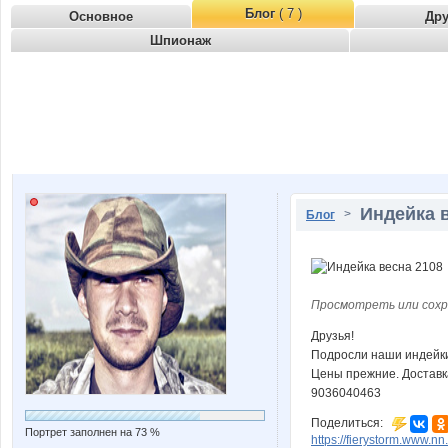
Блог
( 7 )
Основное
Др
Шпионаж
Индейка 
>
Блог
Просмотреть или сохр
Друзья!
Подросли наши индейки.
Цены прежние. Доставк
9036040463
Поделиться:
Портрет заполнен на 73 %
https://fierystorm.www.n